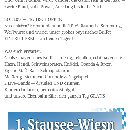
Und wenn's dunkel wird, wandert die Gaudi rein in den Saal — 
zweite Band, volle Power, Ausklang bis in die Nacht 

SO 13.09. — FRÜHSCHOPPEN

Ausschlafen? Kommt nicht in die Tüte! Blasmusik-Stimmung, 
Weißwurst und wieder unser großes bayerisches Buffet 

EINTRITT FREI — an beiden Tagen!

Was euch erwartet:

Großes bayerisches Buffet — deftig, reichlich, echt bayerisch: 
Haxn, Hendl, Schweinsbraten, Knödel, Obazda & Brezn

Eigene Maß-Bar + Schnapsstation

Maßkrug-Stemmen, Cornhole & Nagelspiel

2 Live-Bands — draußen UND drinnen

Kinderschminken, betreutes Minigolf 

und unsere Eisenbahn fährt den ganzen Tag GRATIS