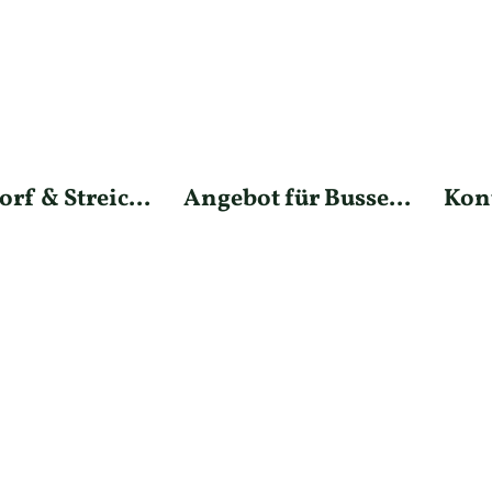
rf & Streic...
Angebot für Busse...
Kon