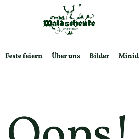
Feste feiern
Über uns
Bilder
Minido
Oops!